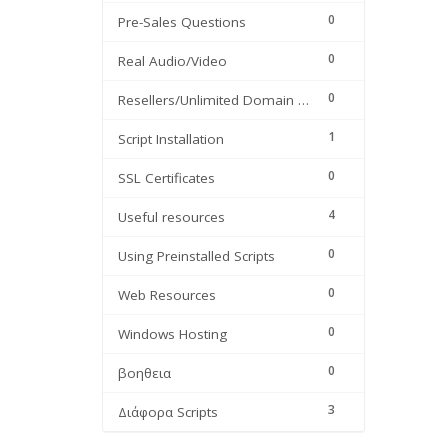
0
Pre-Sales Questions
0
Real Audio/Video
0
Resellers/Unlimited Domain Hosting
1
Script Installation
0
SSL Certificates
4
Useful resources
0
Using Preinstalled Scripts
0
Web Resources
0
Windows Hosting
0
βοηθεια
3
Διάφορα Scripts