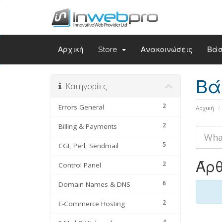
Αρχική
Store
Ανακοινώσεις
Βάσ
Βά
Κατηγορίες
2
Errors General
Αρχική
2
Billing & Payments
5
CGI, Perl, Sendmail
Άρ
2
Control Panel
6
Domain Names & DNS
2
E-Commerce Hosting
4