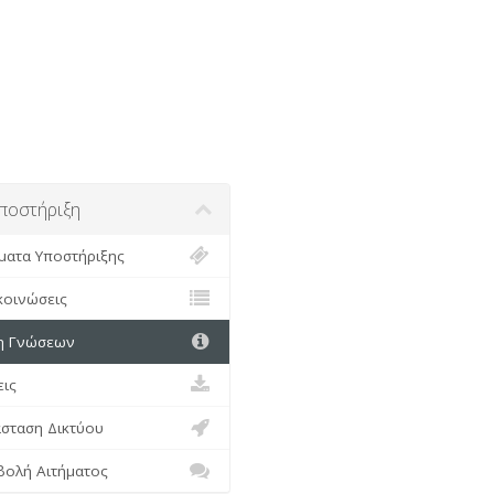
οστήριξη
ατα Υποστήριξης
οινώσεις
 Γνώσεων
ις
σταση Δικτύου
ολή Αιτήματος