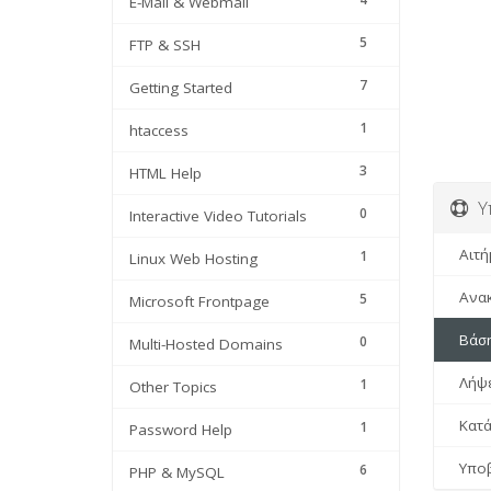
E-Mail & Webmail
5
FTP & SSH
7
Getting Started
1
htaccess
3
HTML Help
Υπ
0
Interactive Video Tutorials
Αιτήμ
1
Linux Web Hosting
Ανακ
5
Microsoft Frontpage
Βάση
0
Multi-Hosted Domains
Λήψε
1
Other Topics
Κατά
1
Password Help
Υποβ
6
PHP & MySQL