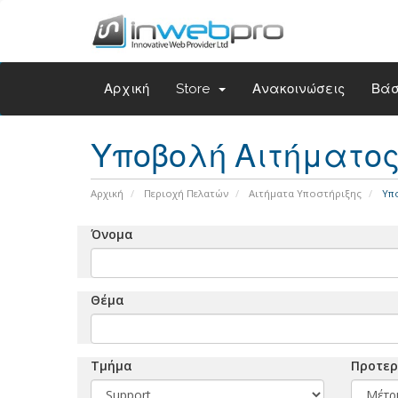
Αρχική
Store
Ανακοινώσεις
Βάσ
Υποβολή Αιτήματο
Αρχική
Περιοχή Πελατών
Αιτήματα Υποστήριξης
Υπο
Όνομα
Θέμα
Τμήμα
Προτερ