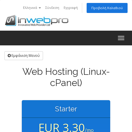
Ελληνικά
Σύνδεση
Εγγραφή
Προβολή Καλαθιού
Togg
navig
Εμφάνιση Μενού
Web Hosting (Linux-
cPanel)
Starter
EUR 3.30
/mo