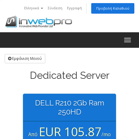
Ελληνικά
Σύνδεση
Εγγραφή
Προβολή Καλαθιού
Togg
navig
Εμφάνιση Μενού
Dedicated Server
DELL R210 2Gb Ram
250HD
EUR 105.87
Από
/mo