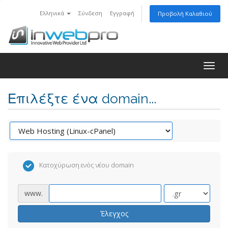
Ελληνικά
Σύνδεση
Εγγραφή
Προβολή Καλαθιού
Togg
navig
Επιλέξτε ένα domain...
Κατοχύρωση ενός νέου domain
www.
Έλεγχος