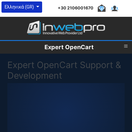
Επιλέξτε τη γλώσσα σας
Ελληνικά (GR)
+30 2106001670
≡
Expert OpenCart
Expert OpenCart Support &
Development